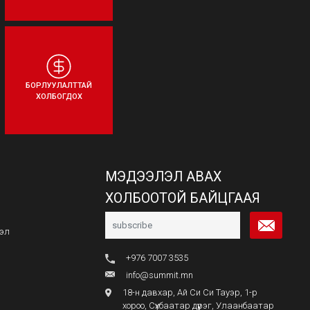
БОРЛУУЛАЛТТАЙ
ХОЛБОГДОХ
МЭДЭЭЛЭЛ АВАХ
ХОЛБООТОЙ БАЙЦГААЯ
сэл
+976 7007 3535
info@summit.mn
18-н давхар, Ай Си Си Тауэр, 1-р
хороо, Сүхбаатар дүүрэг, Улаанбаатар