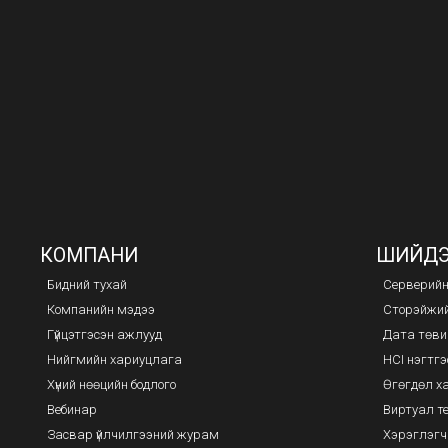
КОМПАНИ
ШИЙД
Бидний тухай
Серверий
Компанийн мэдээ
Сторэйжи
Гүйцэтгэсэн ажлууд
Дата төви
Нийгмийн хариуцлага
HCI нэгтгэ
Хүний нөөцийн бодлого
Өгөгдөл 
Вебинар
Виртуал т
Засвар үйлчилгээний журам
Хэрэглэгч