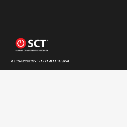
©
2026
БҮХ ЭРХ ХУУЛИАР ХАМГААЛАГДСАН