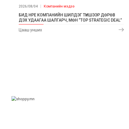
2026/08/04
Компанийн мэдээ
БИД HPE КОМПАНИЙН ШИЛДЭГ ТҮНШЭЭР ДӨРӨВ
ДЭХ УДААГАА ШАЛГАРЧ, МӨН “TOP STRATEGIC DEAL”
ШАГНАЛЫГ ХҮРТЛЭЭ.
Цааш унших