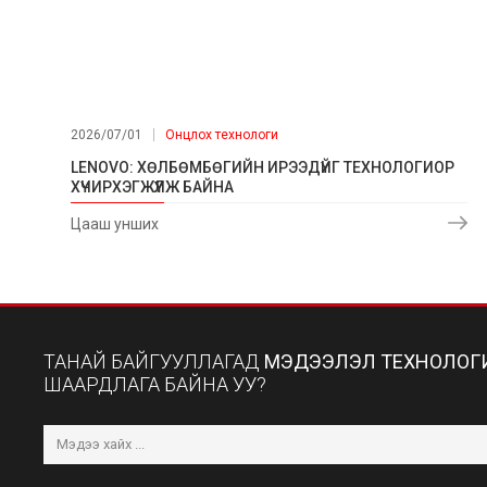
2026/07/01
Онцлох технологи
LENOVO: ХӨЛБӨМБӨГИЙН ИРЭЭДҮЙГ ТЕХНОЛОГИОР
ХҮЧИРХЭГЖҮҮЛЖ БАЙНА
Цааш унших
ТАНАЙ БАЙГУУЛЛАГАД
МЭДЭЭЛЭЛ ТЕХНОЛОГ
ШААРДЛАГА БАЙНА УУ?