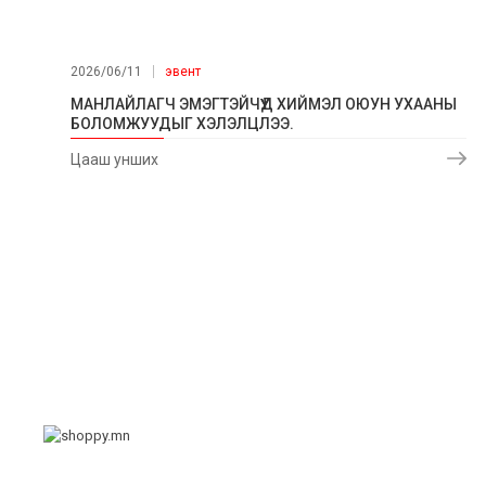
2026/06/11
эвент
МАНЛАЙЛАГЧ ЭМЭГТЭЙЧҮҮД ХИЙМЭЛ ОЮУН УХААНЫ
БОЛОМЖУУДЫГ ХЭЛЭЛЦЛЭЭ.
Цааш унших