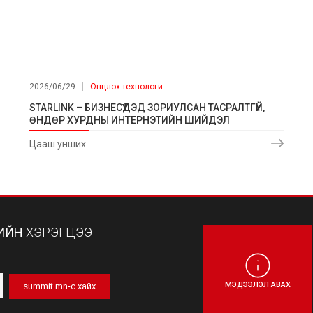
2026/06/29
Онцлох технологи
STARLINK – БИЗНЕСҮҮДЭД ЗОРИУЛСАН ТАСРАЛТГҮЙ,
ӨНДӨР ХУРДНЫ ИНТЕРНЭТИЙН ШИЙДЭЛ
Цааш унших
ИЙН
ХЭРЭГЦЭЭ
МЭДЭЭЛЭЛ АВАХ
summit.mn-с хайх