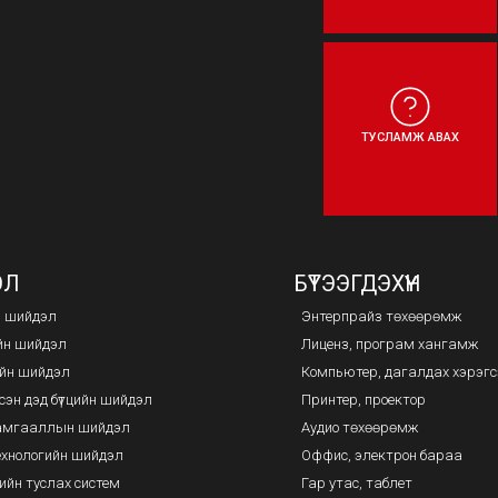
ТУСЛАМЖ АВАХ
ЭЛ
БҮТЭЭГДЭХҮҮН
н шийдэл
Энтерпрайз төхөөрөмж
йн шийдэл
Лиценз, програм хангамж
йн шийдэл
Компьютер, дагалдах хэрэг
сэн дэд бүтцийн шийдэл
Принтер, проектор
хамгааллын шийдэл
Аудио төхөөрөмж
ехнологийн шийдэл
Оффис, электрон бараа
ийн туслах систем
Гар утас, таблет