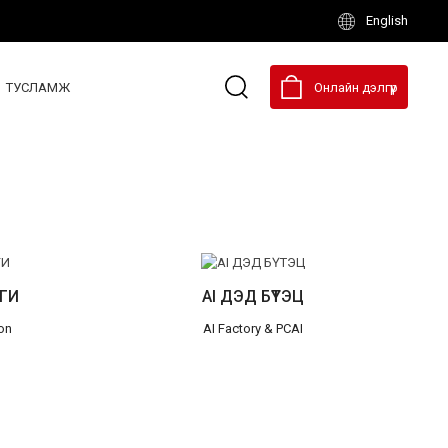
English
ТУСЛАМЖ
Онлайн дэлгүүр
ГИ
AI ДЭД БҮТЭЦ
on
AI Factory & PCAI